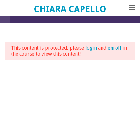
CHIARA CAPELLO
Guida Pratica alla Meditazione
2
Preparare la
Meditazione
This content is protected, please
login
and
enroll
in
the course to view this content!
2
Come Meditare
Accueil
Courses
2
Yin Yoga
Copyright © 2020 Chiara Capello
|
Privacy Policy
Powered by Wirespan
1
Bonus: Guida Pratica
Meditazione Yoga Nidra
Guida Pratica Meditazione
Yoga Nidra.mp4